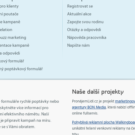
pro klienty
Registrovat se
ní poutače
Aktuální akce
gie kampaně
Zapojte svou rodinu
elation
Otázky a odpovědi
 buzz marketing
Nápověda pracovníka
ntace kampaně
Napište nám
a odpovědi
ový formulář
ný poptávkový formulář
Naše další projekty
e formuláře rychlé poptávky nebo
PronájemLidí.cz je projekt
marketingo
agentury BON Media
, která nabízí offli
kytněte více informací pro
online fullservis.
ní efektivního námětu. Naší
je připravit kampaň na míru.
Pohyblivá reklamní plocha Walkingboa
 se s Vámi obratem.
unikátní řešení venkovní reklamy na 
trhu.