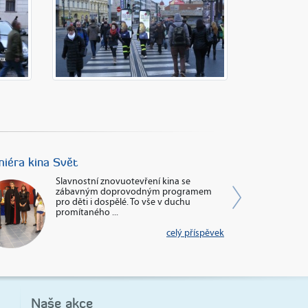
Next
iéra kina Svět
Pátrání s Hua
Slavnostní znovuotevření kina se
zábavným doprovodným programem
pro děti i dospělé. To vše v duchu
promítaného ...
celý příspěvek
Naše akce