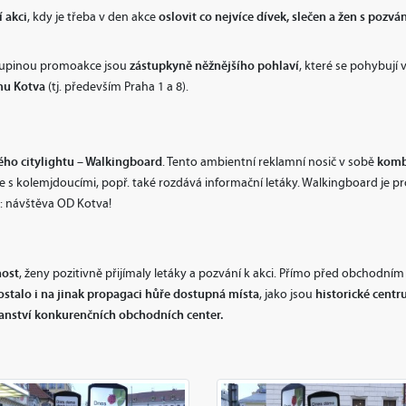
 akci
oslovit co nejvíce dívek, slečen a žen s pozv
, kdy je třeba v den akce
zástupkyně něžnějšího pohlaví
skupinou promoakce jsou
, které se pohybují
u Kotva
(tj. především Praha 1 a 8).
ého citylightu – Walkingboard
kombi
. Tento ambientní reklamní nosič v sobě
e s kolemjdoucími, popř. také rozdává informační letáky. Walkingboard je 
: návštěva OD Kotva!
nost
, ženy pozitivně přijímaly letáky a pozvání k akci. Přímo před obchodn
ostalo i na jinak propagaci hůře dostupná místa
historické cent
, jako jsou
ranství konkurenčních obchodních center.