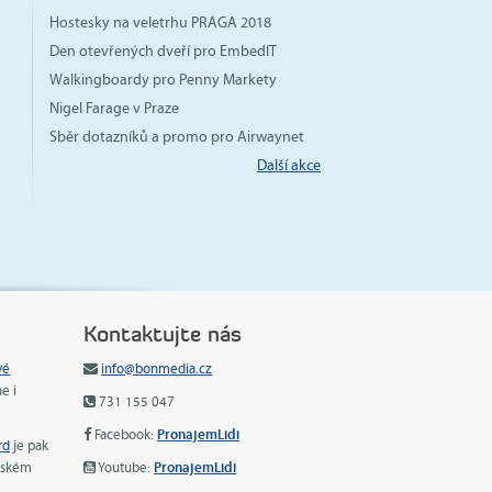
Hostesky na veletrhu PRAGA 2018
Den otevřených dveří pro EmbedIT
Walkingboardy pro Penny Markety
Nigel Farage v Praze
Sběr dotazníků a promo pro Airwaynet
Další akce
Kontaktujte nás
vé
info@bonmedia.cz
ne i
731 155 047
PronajemLidi
Facebook:
rd
je pak
PronajemLidi
českém
Youtube: