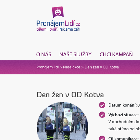
O NÁS
NAŠE SLUŽBY
CHCI KAMPAŇ
Pronájem lidí
>
Naše akce
>
Den žen v OD Kotva
Den žen v OD Kotva
Datum konání:
0
Výchozí situace:
V obchodním domě
také přímo od 
Cíl komunikace: