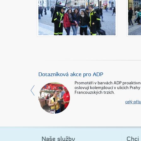
Previous
Dotazníková akce pro ADP
v ulicích Prahy
Promotéři v barvách ADP proaktivn
ntů převlečených za
oslovují kolemjdoucí v ulicích Prahy
i formou ...
Francouzských trzích.
celý příspěvek
celý pří
Naše služby
Chci