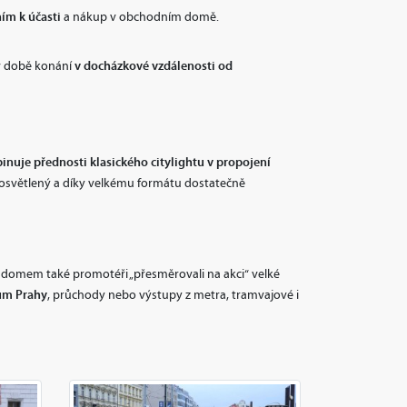
áním
k účasti
a nákup v obchodním domě.
v docházkové vzdálenosti od
 v době konání
nuje přednosti klasického citylightu v propojení
prosvětlený a díky velkému formátu dostatečně
ím domem také promotéři „přesměrovali na akci“ velké
rum Prahy
, průchody nebo výstupy z metra, tramvajové i