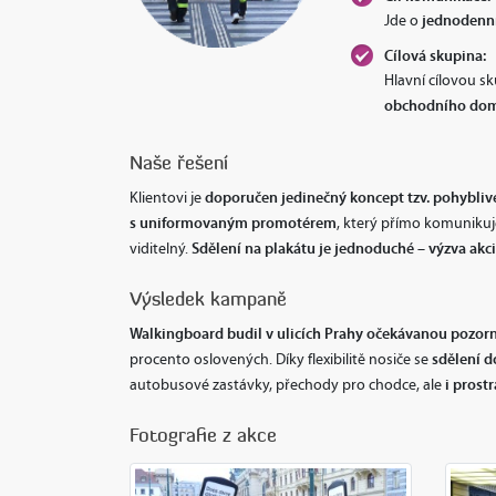
jednodenní
Jde o
Cílová skupina:
Hlavní cílovou 
obchodního dom
Naše řešení
doporučen jedinečný koncept tzv. pohybliv
Klientovi je
s uniformovaným promotérem
, který přímo komunikuj
Sdělení na plakátu je jednoduché – výzva akci
viditelný.
Výsledek kampaně
Walkingboard budil v ulicích Prahy očekávanou pozor
sdělení d
procento oslovených. Díky flexibilitě nosiče se
i prost
autobusové zastávky, přechody pro chodce, ale
Fotografie z akce