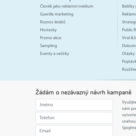
Člověk jako reklamní médium
Balíčky 
Guerilla marketing
Reklam
Roznos letáků
Strate
Hostesky
Public R
Promo akce
Viral &
Sampling
Dokume
Eventy a večírky
Otázky 
Poptávk
Rozšíře
Žádám o nezávazný návrh kampaně
Využijt
nám pos
vytvoře
snahou 
Spojíme