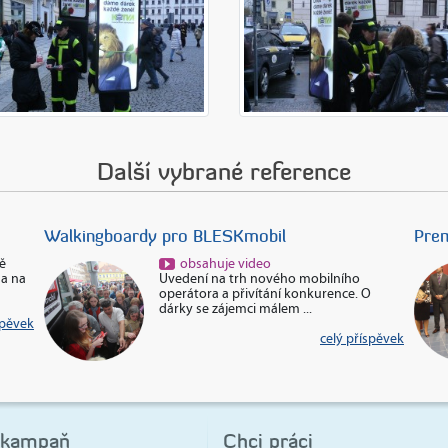
Další vybrané reference
Walkingboardy pro BLESKmobil
Prem
ě
obsahuje video
 a na
Uvedení na trh nového mobilního
operátora a přivítání konkurence. O
dárky se zájemci málem ...
spěvek
celý příspěvek
 kampaň
Chci práci