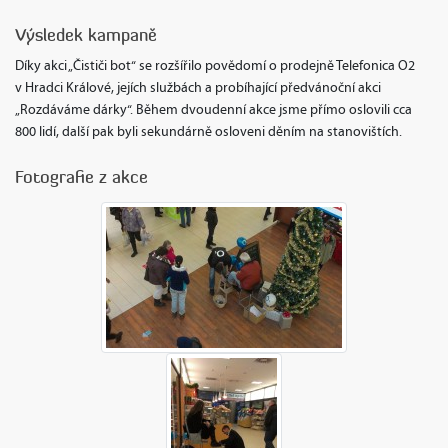
Výsledek kampaně
Díky akci „Čističi bot“ se rozšířilo povědomí o prodejně Telefonica O2
v Hradci Králové, jejích službách a probíhající předvánoční akci
„Rozdáváme dárky“. Během dvoudenní akce jsme přímo oslovili cca
800 lidí, další pak byli sekundárně osloveni děním na stanovištích.
Fotografie z akce