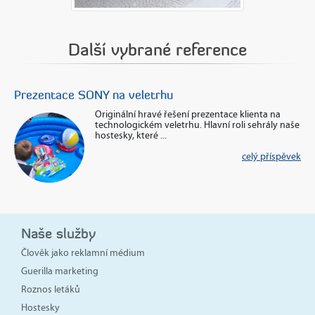
Další vybrané reference
Prezentace SONY na veletrhu
W
Originální hravé řešení prezentace klienta na
technologickém veletrhu. Hlavní roli sehrály naše
hostesky, které ...
ek
celý příspěvek
Naše služby
Člověk jako reklamní médium
Guerilla marketing
Roznos letáků
Hostesky