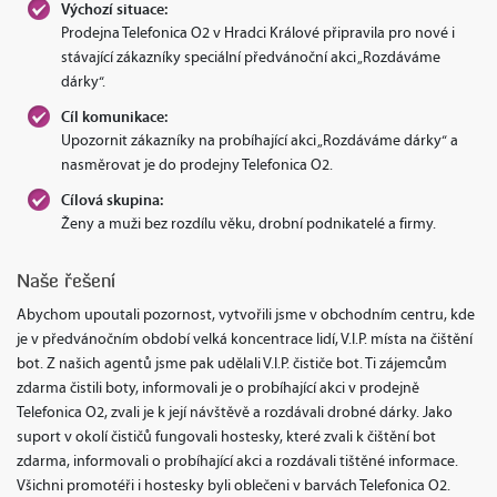
Výchozí situace:
Prodejna Telefonica O2 v Hradci Králové připravila pro nové i
stávající zákazníky speciální předvánoční akci „Rozdáváme
dárky“.
Cíl komunikace:
Upozornit zákazníky na probíhající akci „Rozdáváme dárky“ a
nasměrovat je do prodejny Telefonica O2.
Cílová skupina:
Ženy a muži bez rozdílu věku, drobní podnikatelé a firmy.
Naše řešení
Abychom upoutali pozornost, vytvořili jsme v obchodním centru, kde
je v předvánočním období velká koncentrace lidí, V.I.P. místa na čištění
bot. Z našich agentů jsme pak udělali V.I.P. čističe bot. Ti zájemcům
zdarma čistili boty, informovali je o probíhající akci v prodejně
Telefonica O2, zvali je k její návštěvě a rozdávali drobné dárky. Jako
suport v okolí čističů fungovali hostesky, které zvali k čištění bot
zdarma, informovali o probíhající akci a rozdávali tištěné informace.
Všichni promotéři i hostesky byli oblečeni v barvách Telefonica O2.