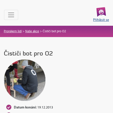
Přihlásit se
Pronájem lidí
>
Naše akce
>
Čističi bot pro O2
Čističi bot pro O2
Datum konání:
19.12.2013