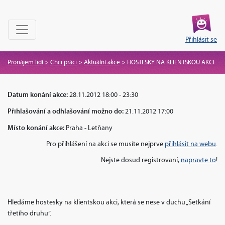
Přihlásit se
Pronájem lidí
>
Chci práci
>
Aktuální akce
>
HOSTESKY NA KLIENTSKOU AKCI
Datum konání akce:
28.11.2012 18:00 - 23:30
Přihlašování a odhlašování možno do:
21.11.2012 17:00
Místo konání akce:
Praha - Letňany
Pro přihlášení na akci se musíte nejprve
přihlásit na webu
.
Nejste dosud registrovaní,
napravte to
!
Hledáme hostesky na klientskou akci, která se nese v duchu „Setkání
třetího druhu“.