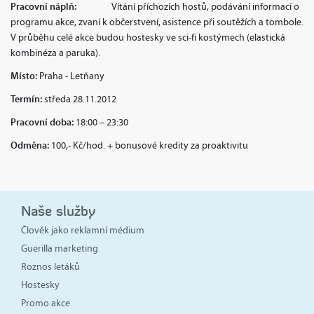
Pracovní náplň:
Vítání příchozích hostů, podávání informací o
programu akce, zvaní k občerstvení, asistence při soutěžích a tombole.
V průběhu celé akce budou hostesky ve sci-fi kostýmech (elastická
kombinéza a paruka).
Místo:
Praha - Letňany
Termín:
středa 28.11.2012
Pracovní doba:
18:00 – 23:30
Odměna:
100,- Kč/hod. + bonusové kredity za proaktivitu
Naše služby
Člověk jako reklamní médium
Guerilla marketing
Roznos letáků
Hostesky
Promo akce