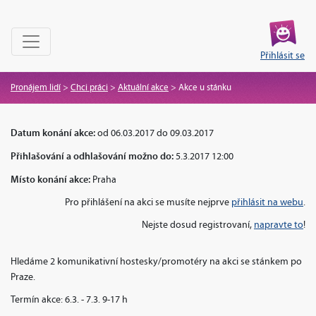
Přihlásit se
Pronájem lidí
>
Chci práci
>
Aktuální akce
>
Akce u stánku
Datum konání akce:
od 06.03.2017 do 09.03.2017
Přihlašování a odhlašování možno do:
5.3.2017 12:00
Místo konání akce:
Praha
Pro přihlášení na akci se musíte nejprve
přihlásit na webu
.
Nejste dosud registrovaní,
napravte to
!
Hledáme 2 komunikativní hostesky/promotéry na akci se stánkem po
Praze.
Termín akce: 6.3. - 7.3. 9-17 h