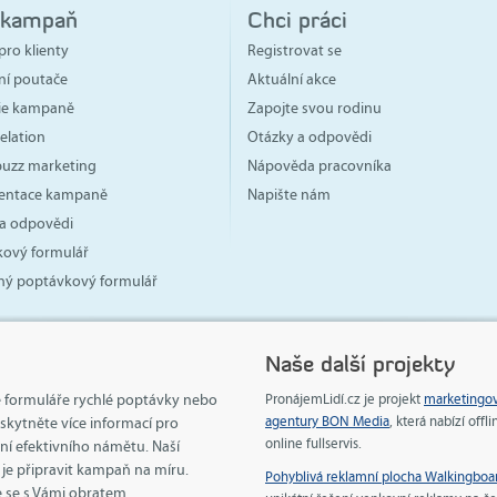
 kampaň
Chci práci
pro klienty
Registrovat se
ní poutače
Aktuální akce
gie kampaně
Zapojte svou rodinu
elation
Otázky a odpovědi
 buzz marketing
Nápověda pracovníka
ntace kampaně
Napište nám
a odpovědi
ový formulář
ný poptávkový formulář
Naše další projekty
e formuláře rychlé poptávky nebo
PronájemLidí.cz je projekt
marketingo
agentury BON Media
, která nabízí offli
kytněte více informací pro
online fullservis.
ní efektivního námětu. Naší
je připravit kampaň na míru.
Pohyblivá reklamní plocha Walkingboa
 se s Vámi obratem.