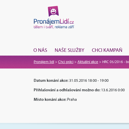
O NÁS
NAŠE SLUŽBY
CHCI KAMPAŇ
Pronájem lidí
>
Chci práci
>
Aktuální akce
>
HRC 05/2016 - b
Datum konání akce:
31.05.2016 18:00 - 19:00
Přihlašování a odhlašování možno do:
13.6.2016 0:00
Místo konání akce:
Praha