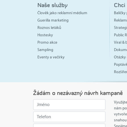
Naše služby
Chci
Člověk jako reklamní médium
Balíčky 
Guerilla marketing
Reklam
Roznos letáků
Strate
Hostesky
Public R
Promo akce
Viral &
Sampling
Dokume
Eventy a večírky
Otázky 
Poptávk
Rozšíře
Žádám o nezávazný návrh kampaně
Využijt
nám pos
vytvoře
snahou 
Spojíme