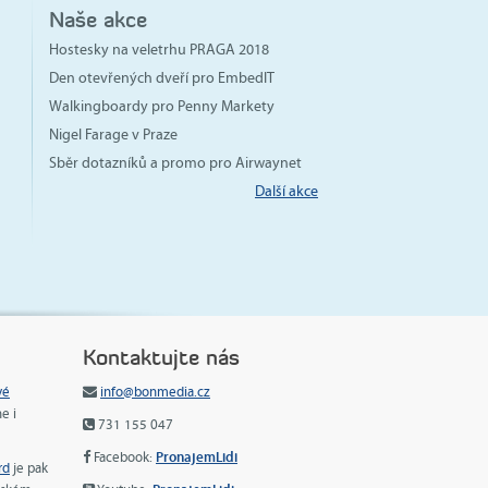
Naše akce
Hostesky na veletrhu PRAGA 2018
Den otevřených dveří pro EmbedIT
Walkingboardy pro Penny Markety
Nigel Farage v Praze
Sběr dotazníků a promo pro Airwaynet
Další akce
Kontaktujte nás
vé
info@bonmedia.cz
ne i
731 155 047
PronajemLidi
Facebook:
rd
je pak