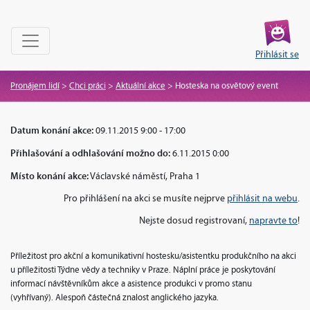
Přihlásit se
Pronájem lidí
>
Chci práci
>
Aktuální akce
>
Hosteska na osvětový event
Datum konání akce:
09.11.2015 9:00 - 17:00
Přihlašování a odhlašování možno do:
6.11.2015 0:00
Místo konání akce:
Václavské náměstí, Praha 1
Pro přihlášení na akci se musíte nejprve
přihlásit na webu
.
Nejste dosud registrovaní,
napravte to
!
Příležitost pro akční a komunikativní hostesku/asistentku produkčního na akci
u příležitosti Týdne vědy a techniky v Praze. Náplní práce je poskytování
informací návštěvníkům akce a asistence produkci v promo stanu
(vyhřívaný).
Alespoň částečná znalost anglického jazyka.