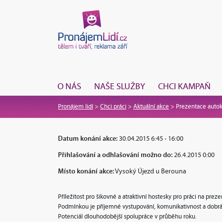
O NÁS
NAŠE SLUŽBY
CHCI KAMPAŇ
Pronájem lidí
>
Chci práci
>
Aktuální akce
>
Prezentace autok
Datum konání akce:
30.04.2015 6:45 - 16:00
Přihlašování a odhlašování možno do:
26.4.2015 0:00
Místo konání akce:
Vysoký Újezd u Berouna
Příležitost pro šikovné a atraktivní hostesky pro práci na prez
Podmínkou je příjemné vystupování, komunikativnost a dobrá
Potenciál dlouhodobější spolupráce v průběhu roku.