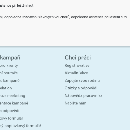
tence při leštění aut
ledne rozdávání slevových voucherů, odpoledne asistence při leštění aut)
 kampaň
Chci práci
pro klienty
Registrovat se
ní poutače
Aktuální akce
gie kampaně
Zapojte svou rodinu
elation
Otázky a odpovědi
 buzz marketing
Nápověda pracovníka
ntace kampaně
Napište nám
a odpovědi
ový formulář
ný poptávkový formulář