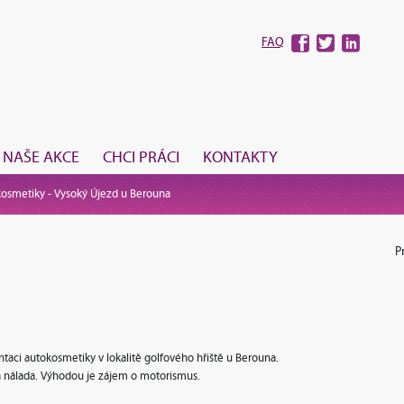
FAQ
NAŠE AKCE
CHCI PRÁCI
KONTAKTY
osmetiky - Vysoký Újezd u Berouna
P
entaci autokosmetiky v lokalitě golfového hřiště u Berouna.
 nálada. Výhodou je zájem o motorismus.