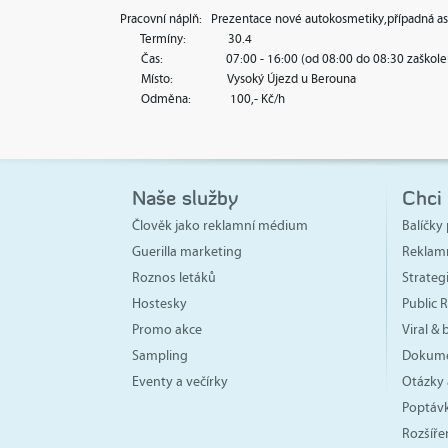
Pracovní náplň: Prezentace nové autokosmetiky,případná asis
Termíny: 30.4
Čas: 07:00 - 16:00 (od 08:00 do 08:30 zaškolení, dopo
Místo: Vysoký Újezd u Berouna
Odměna: 100,- Kč/h
Naše služby
Chci
Člověk jako reklamní médium
Balíčky 
Guerilla marketing
Reklam
Roznos letáků
Strate
Hostesky
Public R
Promo akce
Viral &
Sampling
Dokume
Eventy a večírky
Otázky 
Poptávk
Rozšíře