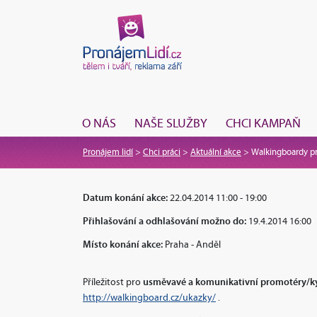
O NÁS
NAŠE SLUŽBY
CHCI KAMPAŇ
Pronájem lidí
>
Chci práci
>
Aktuální akce
>
Walkingboardy pr
Datum konání akce:
22.04.2014 11:00 - 19:00
Přihlašování a odhlašování možno do:
19.4.2014 16:00
Místo konání akce:
Praha - Anděl
usměvavé a komunikativní promotéry/ky
Příležitost pro
http://walkingboard.cz/ukazky/
.