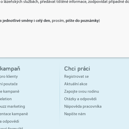
o lázeňských službách, předávat tištěné informace, zodpovídat případné do
jednotlivé směny i celý den
pište do poznámky
na
, prosím,
)
 kampaň
Chci práci
pro klienty
Registrovat se
ní poutače
Aktuální akce
gie kampaně
Zapojte svou rodinu
elation
Otázky a odpovědi
 buzz marketing
Nápověda pracovníka
ntace kampaně
Napište nám
a odpovědi
ový formulář