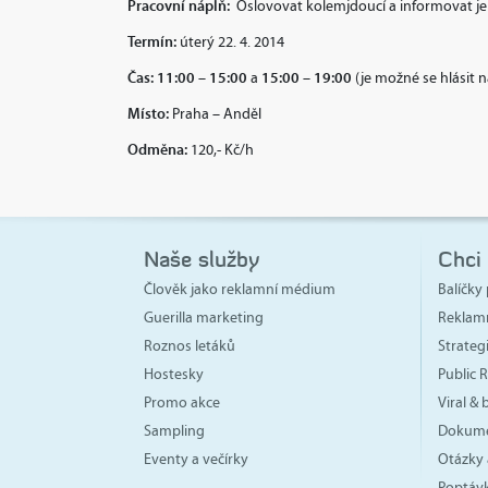
Pracovní náplň:
Oslovovat kolemjdoucí a informovat je 
Termín:
úterý 22. 4. 2014
Čas:
11:00 – 15:00
15:00 – 19:00
a
(je možné se hlásit 
Místo:
Praha – Anděl
Odměna:
120,- Kč/h
Naše služby
Chci
Člověk jako reklamní médium
Balíčky 
Guerilla marketing
Reklam
Roznos letáků
Strate
Hostesky
Public R
Promo akce
Viral &
Sampling
Dokume
Eventy a večírky
Otázky 
Poptávk