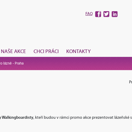
FAQ
NAŠE AKCE
CHCI PRÁCI
KONTAKTY
o lázně - Praha
P
 Walkingboardisty
, kteří budou v rámci promo akce prezentovat lázeňské s