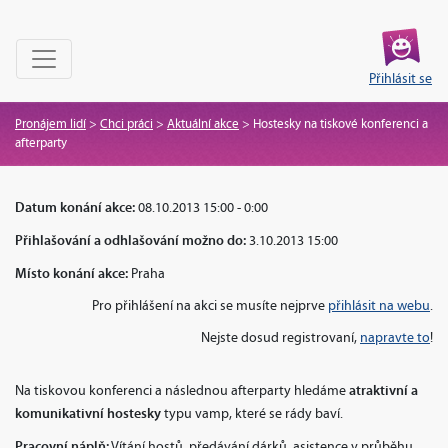
Přihlásit se
Pronájem lidí
>
Chci práci
>
Aktuální akce
>
Hostesky na tiskové konferenci a
afterparty
Datum konání akce:
08.10.2013 15:00 - 0:00
Přihlašování a odhlašování možno do:
3.10.2013 15:00
Místo konání akce:
Praha
Pro přihlášení na akci se musíte nejprve
přihlásit na webu
.
Nejste dosud registrovaní,
napravte to
!
atraktivní a
Na tiskovou konferenci a následnou afterparty hledáme
komunikativní hostesky
typu vamp, které se rády baví.
Pracovní náplň:
Vítání hostů, předávání dárků, asistence v průběhu